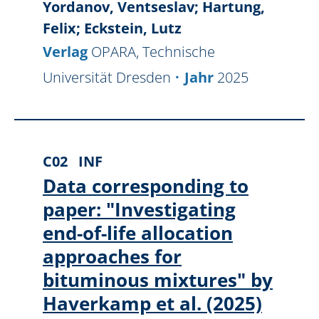
Yordanov, Ventseslav; Hartung,
Felix; Eckstein, Lutz
Verlag
OPARA, Technische
Universität Dresden
Jahr
2025
C02
INF
Data corresponding to
paper: "Investigating
end-of-life allocation
approaches for
bituminous mixtures" by
Haverkamp et al. (2025)